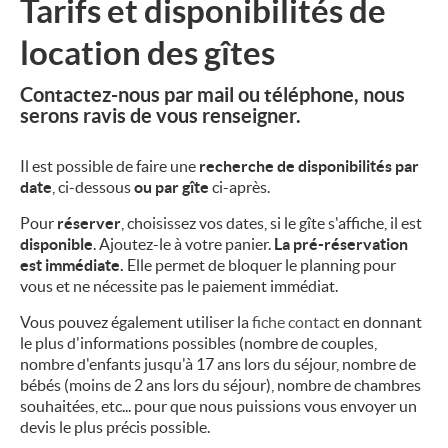
Tarifs et disponibilités de
SERVICES
location des gîtes
ALENTOURS
C
ontactez-nous par mail ou téléphone
, nous
RÉSERVATION ET CONTACT
serons ravis de
vous renseigner.
ESPAÑOL
Il est possible de faire une
recherche de disponibilités par
date
, ci-dessous
ou par gîte
ci-après.
Pour
réserver
, choisissez vos dates, si le gîte s'affiche, il est
disponible
. Ajoutez-le à votre panier.
La pré-réservation
est immédiate.
Elle permet de bloquer le planning pour
vous et ne nécessite pas le paiement immédiat.
Vous pouvez également utiliser la
fiche contact
en donnant
le plus d'informations possibles (nombre de couples,
nombre d'enfants jusqu'à 17 ans lors du séjour, nombre de
bébés (moins de 2 ans lors du séjour), nombre de chambres
souhaitées, etc... pour que nous puissions vous envoyer un
devis le plus précis possible.